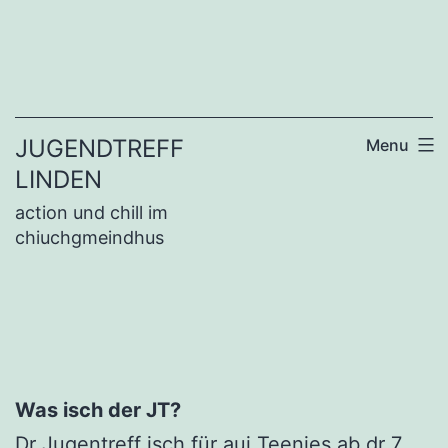
Skip
to
content
JUGENDTREFF
Menu
LINDEN
action und chill im
chiuchgmeindhus
Was isch der JT?
Dr Jugentreff isch für aui Teenies ab dr 7.