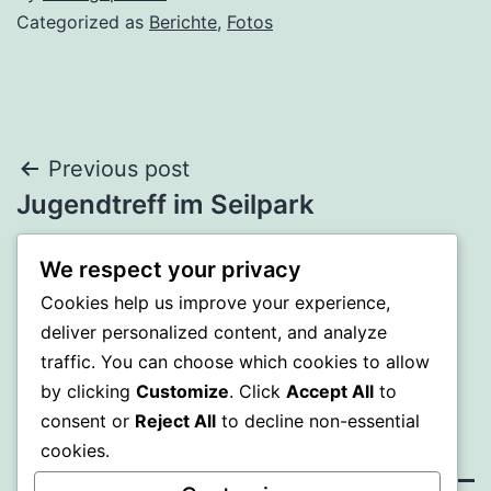
Categorized as
Berichte
,
Fotos
Beitrags-
Previous post
Jugendtreff im Seilpark
Navigation
We respect your privacy
Next post
Cookies help us improve your experience,
Das neue JT-Programm ist da!
deliver personalized content, and analyze
traffic. You can choose which cookies to allow
by clicking
Customize
. Click
Accept All
to
consent or
Reject All
to decline non-essential
cookies.