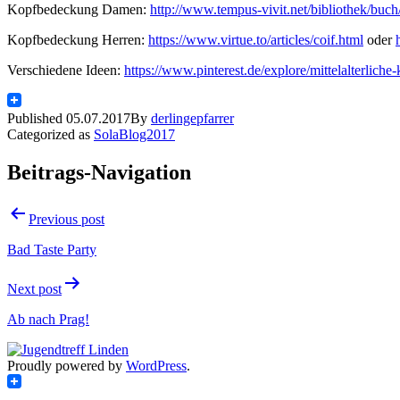
Kopfbedeckung Damen:
http://www.tempus-vivit.net/bibliothek/buc
Kopfbedeckung Herren:
https://www.virtue.to/articles/coif.html
oder
Verschiedene Ideen:
https://www.pinterest.de/explore/mittelalterliche-
Published
05.07.2017
By
derlingepfarrer
Categorized as
SolaBlog2017
Beitrags-Navigation
Previous post
Bad Taste Party
Next post
Ab nach Prag!
Proudly powered by
WordPress
.