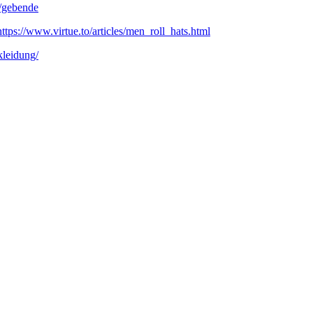
h/gebende
https://www.virtue.to/articles/men_roll_hats.html
kleidung/